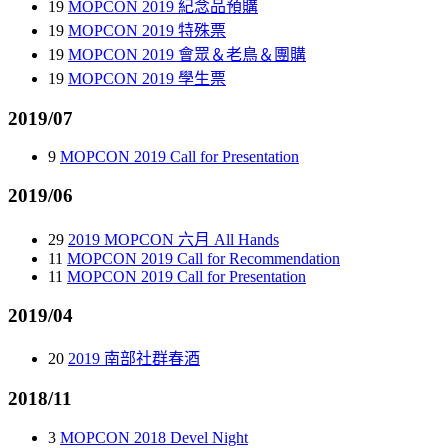
19
MOPCON 2019 紀念品預購
19
MOPCON 2019 特殊票
19
MOPCON 2019 會眾＆老鳥＆團購
19
MOPCON 2019 學生票
2019/07
9
MOPCON 2019 Call for Presentation
2019/06
29
2019 MOPCON 六月 All Hands
11
MOPCON 2019 Call for Recommendation
11
MOPCON 2019 Call for Presentation
2019/04
20
2019 南部社群春酒
2018/11
3
MOPCON 2018 Devel Night