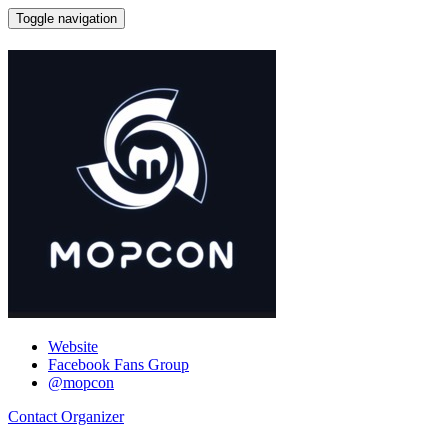
Toggle navigation
MOPCON 主辦小組
Website
Facebook Fans Group
@mopcon
Contact Organizer