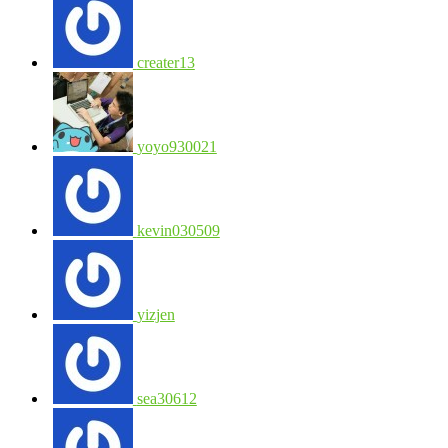
creater13
yoyo930021
kevin030509
yizjen
sea30612