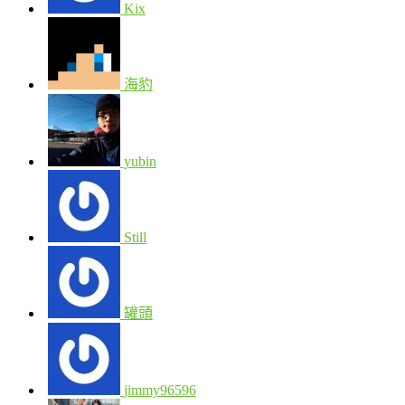
Kix
海豹
yubin
Still
罐頭
jimmy96596