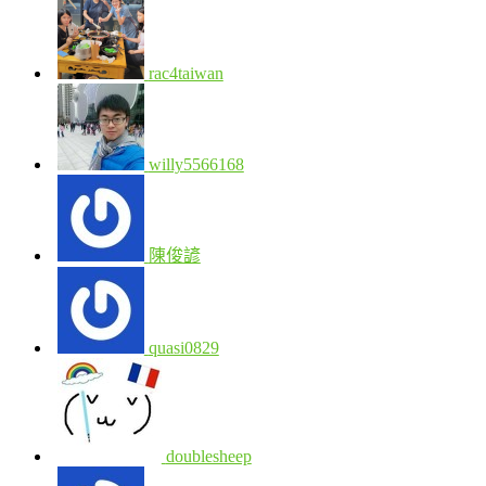
rac4taiwan
willy5566168
陳俊諺
quasi0829
doublesheep