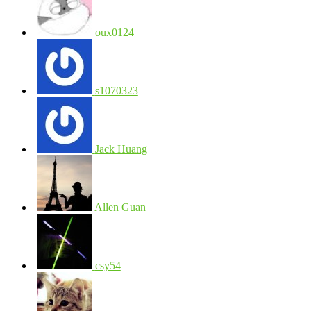
oux0124
s1070323
Jack Huang
Allen Guan
csy54