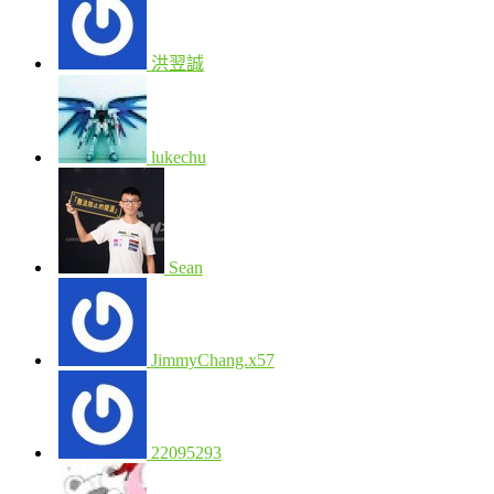
洪翌誠
lukechu
Sean
JimmyChang.x57
22095293