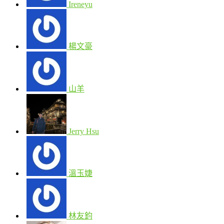
Ireneyu
楊文豪
山羊
Jerry Hsu
溫玉婕
林友鈞