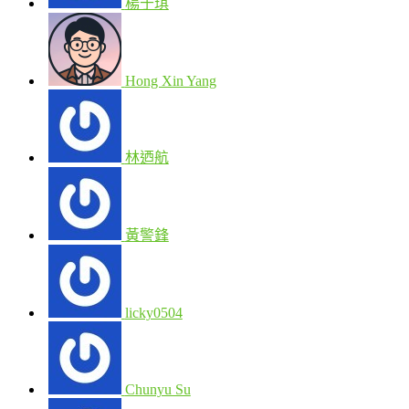
楊于琪
Hong Xin Yang
林迺航
黃警鋒
licky0504
Chunyu Su