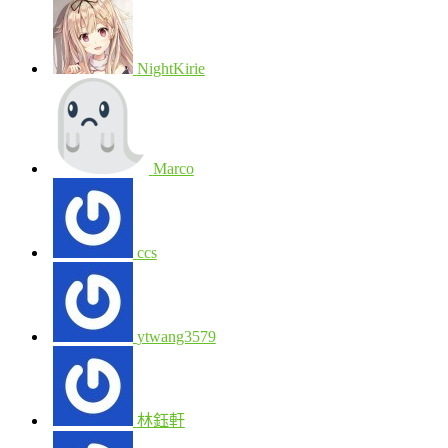
NightKirie
Marco
ccs
ytwang3579
林鈺軒