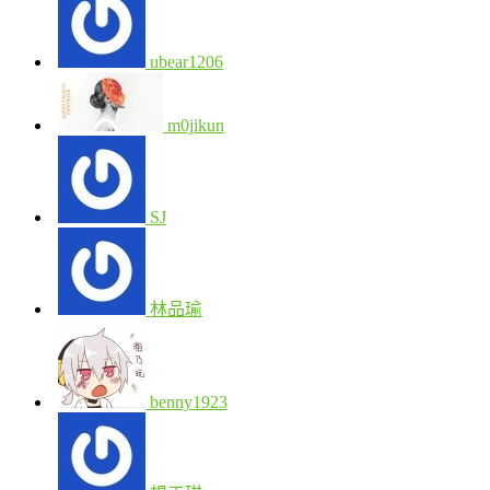
ubear1206
m0jikun
SJ
林品瑜
benny1923