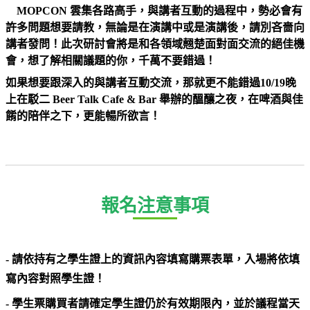
MOPCON 雲集各路高手，與講者互動的過程中，勢必會有
許多問題想要請教，無論是在演講中或是演講後，請別吝嗇向
講者發問！此次研討會將是和各領域翹楚面對面交流的絕佳機
會，想了解相關議題的你，千萬不要錯過！
如果想要跟深入的與講者互動交流，那就更不能錯過10/19晚
上在駁二 Beer Talk Cafe & Bar 舉辦的醞釀之夜，在啤酒與佳
餚的陪伴之下，更能暢所欲言！
報名注意事項
- 請依持有之學生證上的資訊內容填寫購票表單，入場將依填
寫內容對照學生證！
- 學生票購買者請確定學生證仍於有效期限內，並於議程當天