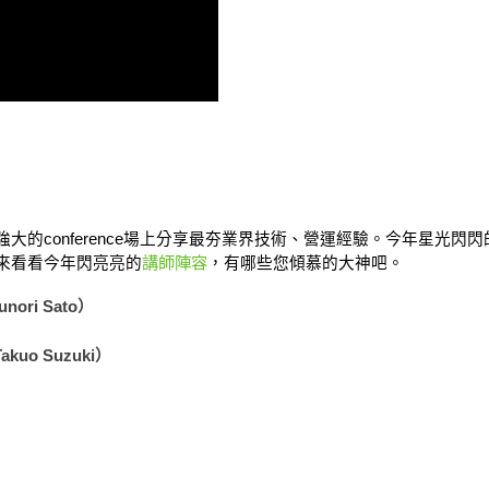
大的conference場上分享最夯業界技術、營運經驗。今年星光
講師陣容
來看看今年閃亮亮的
，有哪些您傾慕的大神吧。
unori Sato）
Takuo Suzuki）