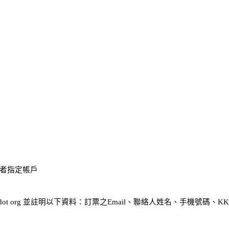
票者指定帳戶
at mopcon dot org 並註明以下資料：訂票之Email、聯絡人姓名、手機號