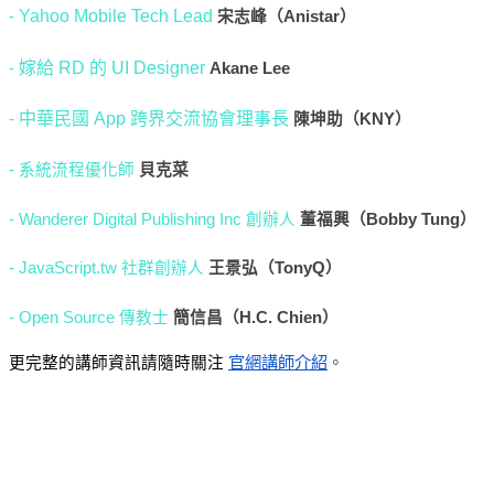
Yahoo Mobile Tech Lead
-
宋志峰（Anistar）
嫁給 RD 的 UI Designer
-
Akane Lee
中華民國 App 跨界交流協會理事長
-
陳坤助（KNY）
-
系統流程優化師
貝克菜
-
Wanderer Digital Publishing Inc 創辦人
董福興（Bobby Tung）
-
JavaScript.tw 社群創辦人
王景弘（TonyQ）
-
Open Source 傳教士
簡信昌（H.C. Chien）
官網講師介紹
更完整的講師資訊請隨時關注
。