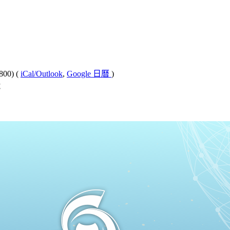
800)
(
iCal/Outlook
,
Google 日曆
)
號