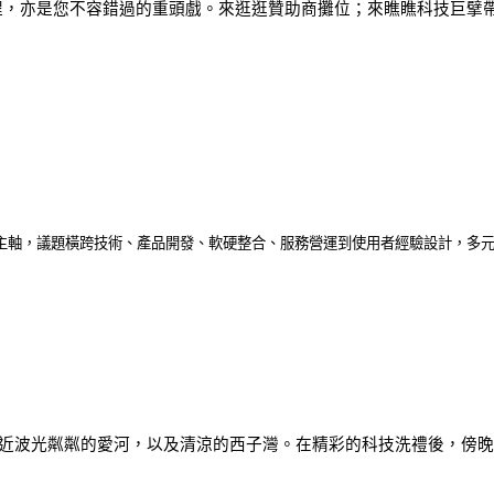
程，亦是您不容錯過的重頭戲。來逛逛贊助商攤位；來瞧瞧科技巨擘
主軸，議題橫跨技術、產品開發、軟硬整合、服務營運到使用者經驗設計，多
），近波光粼粼的愛河，以及清涼的西子灣。在精彩的科技洗禮後，傍