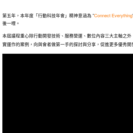
Connect Everything
第五年，本年度「行動科技年會」精神意涵為 "
後一哩。
本屆議程重心除行動開發技術、服務營運、數位內容三大主軸之外，將
實運作的案例，向與會者做第一手的探討與分享，促進更多優秀開