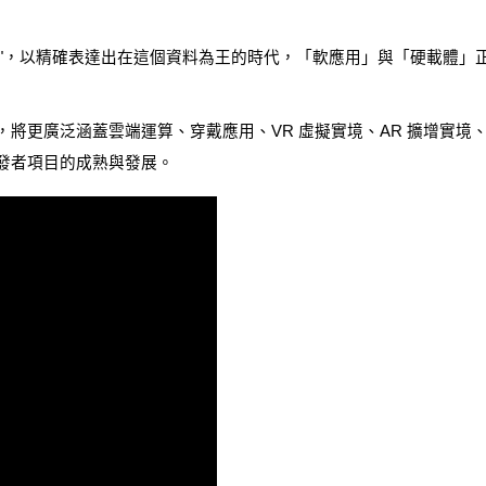
"，以精確表達出在這個資料為王的時代，「軟應用」與「硬載體」
更廣泛涵蓋雲端運算、穿戴應用、VR 虛擬實境、AR 擴增實境、物
發者項目的成熟與發展。