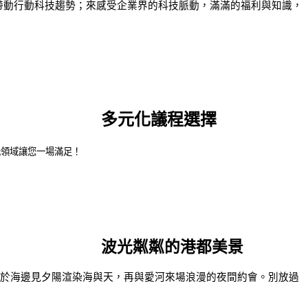
帶動行動科技趨勢；來感受企業界的科技脈動，滿滿的福利與知識，
多元化議程選擇
元領域讓您一場滿足！
波光粼粼的港都美景
晚於海邊見夕陽渲染海與天，再與愛河來場浪漫的夜間約會。別放過